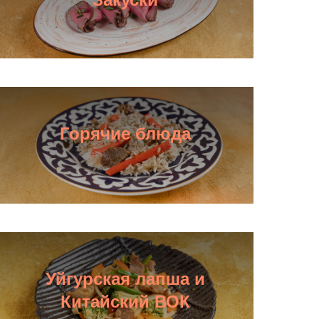
Горячие блюда
Уйгурская лапша и
Китайский ВОК