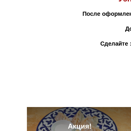
После оформлени
Д
Сделайте 
Акция!