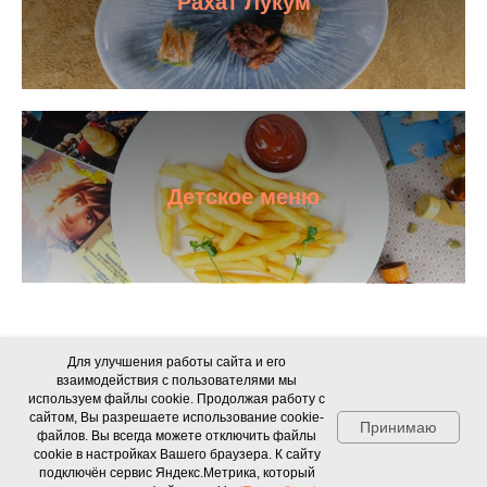
Рахат Лукум
Детское меню
Данный сайт подключен к ЯндексМетрике, в том числе для
Для улучшения работы сайта и его
сбора персональных данных пользователей.
взаимодействия с пользователями мы
Индивидуальный Предприниматель Солдаткин Владимир
используем файлы cookie. Продолжая работу с
Владимирович
сайтом, Вы разрешаете использование cookie-
Принимаю
ИНН: 745116768412, ОГРНИП: 325745600106412
файлов. Вы всегда можете отключить файлы
cookie в настройках Вашего браузера. К сайту
Позвонить в Шафран
подключён сервис Яндекс.Метрика, который
Tilda
Made on