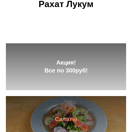
Рахат Лукум
Акция!
Все по 300руб!
Салаты