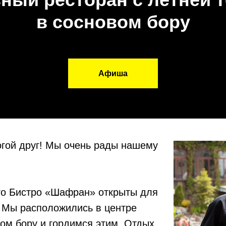
в сосновом бору
Афиша
огой друг! Мы очень рады нашему
го Бистро «Шафран» открыты для
! Мы расположились в центре
вом бору и гордимся этим. Отдых