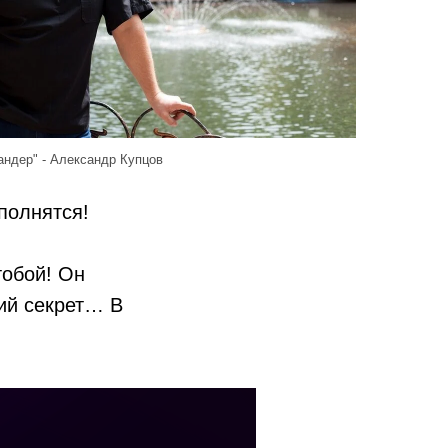
ндер" - Александр Купцов
полнятся!
тобой! Он
кий секрет… В