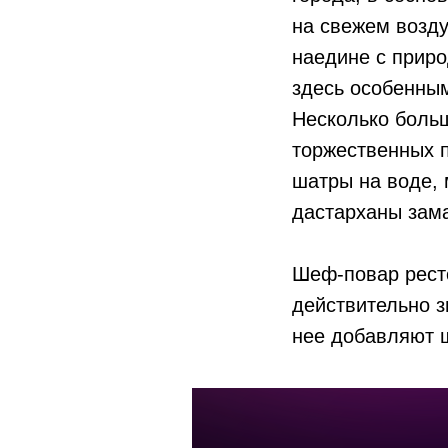
на свежем возд
наедине с прир
здесь особенны
Несколько боль
торжественных п
шатры на воде, 
дастарханы зама
Шеф-повар ресто
действительно з
нее добавляют 