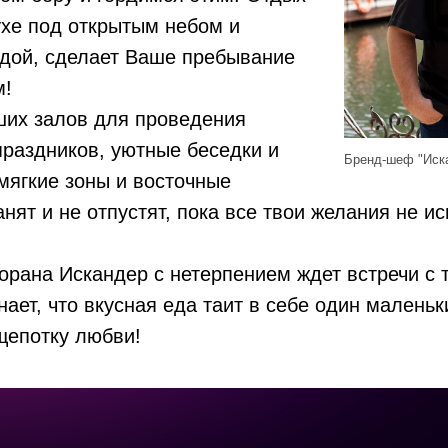
ухе под открытым небом и
одой, сделает Ваше пребывание
м!
ших залов для проведения
раздников, уютные беседки и
Бренд-шеф "Иска
мягкие зоны и восточные
нят и не отпустят, пока все твои желания не ис
рана Искандер с нетерпением ждет встречи с 
нает, что вкусная еда таит в себе один малень
щепотку любви!