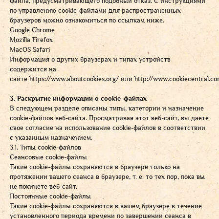
файла, предусматривающего подобный отказ. С инструкциями
по управлению cookie-файлами для распространенных
браузеров можно ознакомиться по ссылкам ниже.
Google Chrome
Mozilla Firefox
MacOS Safari
Информация о других браузерах и типах устройств
содержится на
сайте
https://www.aboutcookies.org/
или
http://www.cookiecentral.co
3. Раскрытие информации о cookie-файлах
В следующем разделе описаны типы, категории и назначение
cookie-файлов веб-сайта. Просматривая этот веб-сайт, вы даете
свое согласие на использование cookie-файлов в соответствии
с указанным назначением.
3.1. Типы cookie-файлов
Сеансовые cookie-файлы
Такие cookie-файлы сохраняются в браузере только на
протяжении вашего сеанса в браузере, т. е. то тех пор, пока вы
не покинете веб-сайт.
Постоянные cookie-файлы
Такие cookie-файлы сохраняются в вашем браузере в течение
установленного периода времени по завершении сеанса в