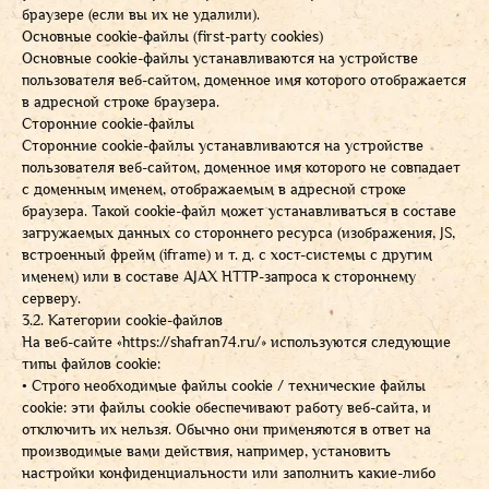
браузере (если вы их не удалили).
Основные cookie-файлы (first-party cookies)
Основные cookie-файлы устанавливаются на устройстве
пользователя веб-сайтом, доменное имя которого отображается
в адресной строке браузера.
Сторонние cookie-файлы
Сторонние cookie-файлы устанавливаются на устройстве
пользователя веб-сайтом, доменное имя которого не совпадает
с доменным именем, отображаемым в адресной строке
браузера. Такой cookie-файл может устанавливаться в составе
загружаемых данных со стороннего ресурса (изображения, JS,
встроенный фрейм (iframe) и т. д. с хост-системы с другим
именем) или в составе AJAX HTTP-запроса к стороннему
серверу.
3.2. Категории cookie-файлов
На веб-сайте «
https://shafran74.ru/
» используются следующие
типы файлов cookie:
• Строго необходимые файлы cookie / технические файлы
cookie: эти файлы cookie обеспечивают работу веб-сайта, и
отключить их нельзя. Обычно они применяются в ответ на
производимые вами действия, например, установить
настройки конфиденциальности или заполнить какие-либо