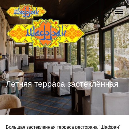
Летняя терраса застеклённая
Большая застекленная терраса ресторана "Шафран"