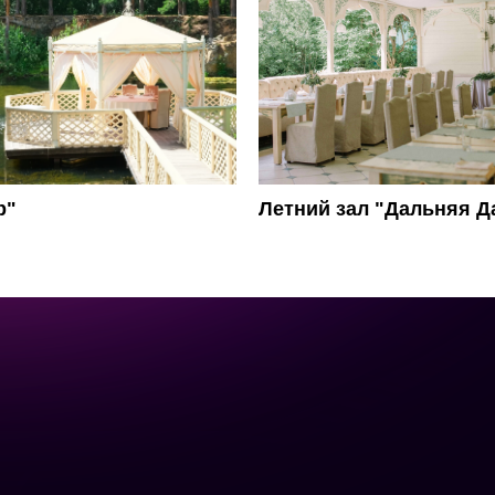
р"
Летний зал "Дальняя Д