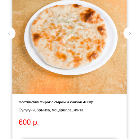
Осетинский пирог с сыром и кинзой 400гр.
Сулугуни, брынза, моцарелла, кинза.
600
р.