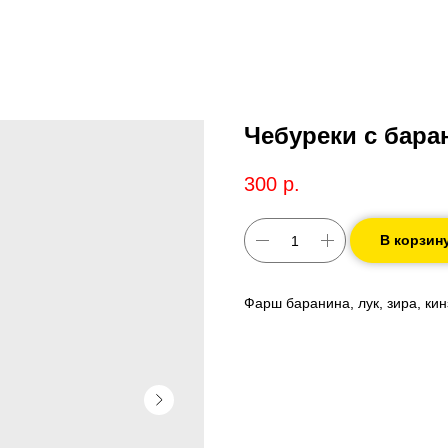
Чебуреки с баран
300
р.
В корзин
Фарш баранина, лук, зира, кин