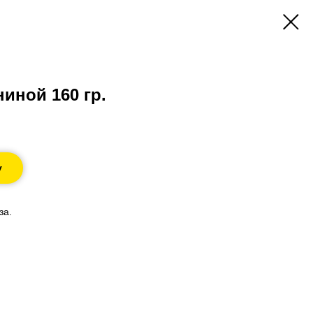
иной 160 гр.
у
за.