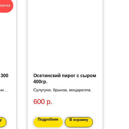
овинка
 300
Осетинский пирог с сыром
400гр.
ичный
Сулугуни, брынза, моцарелла.
600
р.
Подробнее
у
В корзину