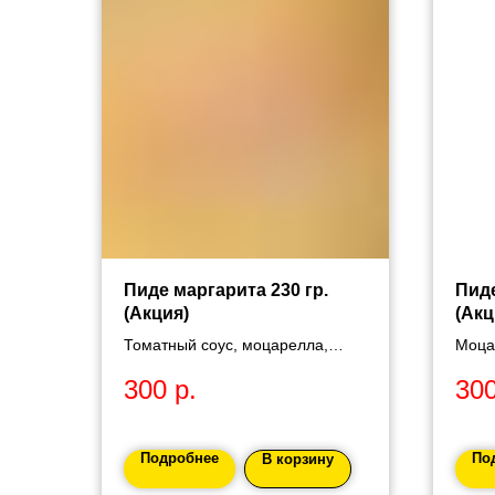
Пиде маргарита 230 гр.
Пиде
(Акция)
(Акц
Томатный соус, моцарелла,
Моца
томаты.
свежи
300
р.
30
Подробнее
По
В корзину