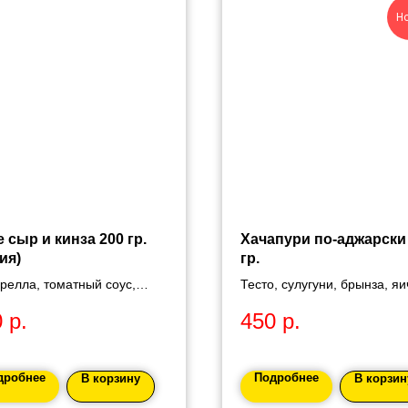
Н
 сыр и кинза 200 гр.
Хачапури по-аджарски
ия)
гр.
релла, томатный соус,
Тесто, сулугуни, брынза, я
е томаты, кинза.
желток.
0
р.
450
р.
дробнее
Подробнее
В корзину
В корзин