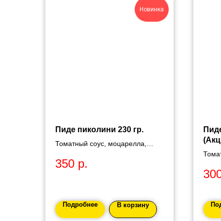
Новинка
Пиде пиколини 230 гр.
Пиде
(Акц
Томатный соус, моцарелла,
сырокопченые колбаски
Тома
350
р.
пиколини.
тома
30
Подробнее
По
В корзину