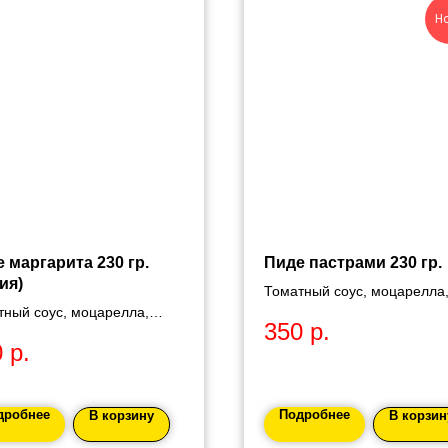
Н
 маргарита 230 гр.
Пиде пастрами 230 гр.
ия)
Томатный соус, моцарелла
тный соус, моцарелла,
индейка, томаты.
350
р.
ты.
0
р.
дробнее
Подробнее
В корзину
В корзин