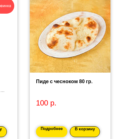
овинка
Пиде с чесноком 80 гр.
,
100
р.
Подробнее
у
В корзину